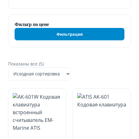
Фильтр по цене
Минимальная
Максимальная
Фильтрация
цена
цена
Показаны все (5)