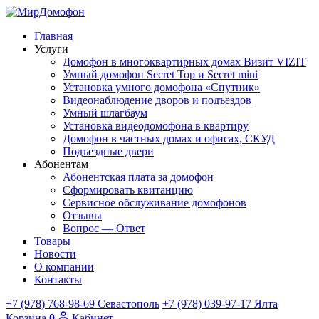
Главная
Услуги
Домофон в многоквартирных домах Визит VIZIT
Умный домофон Secret Top и Secret mini
Установка умного домофона «Спутник»
Видеонаблюдение дворов и подъездов
Умный шлагбаум
Установка видеодомофона в квартиру
Домофон в частных домах и офисах, СКУД
Подъездные двери
Абонентам
Абонентская плата за домофон
Сформировать квитанцию
Сервисное обслуживание домофонов
Отзывы
Вопрос — Ответ
Товары
Новости
О компании
Контакты
+7 (978) 768-98-69
Севастополь
+7 (978) 039-97-17
Ялта
Корзина
0
Кабинет