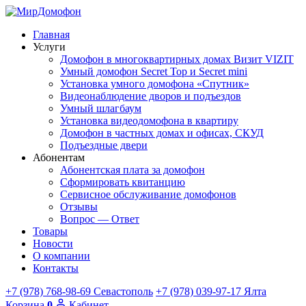
Главная
Услуги
Домофон в многоквартирных домах Визит VIZIT
Умный домофон Secret Top и Secret mini
Установка умного домофона «Спутник»
Видеонаблюдение дворов и подъездов
Умный шлагбаум
Установка видеодомофона в квартиру
Домофон в частных домах и офисах, СКУД
Подъездные двери
Абонентам
Абонентская плата за домофон
Сформировать квитанцию
Сервисное обслуживание домофонов
Отзывы
Вопрос — Ответ
Товары
Новости
О компании
Контакты
+7 (978) 768-98-69
Севастополь
+7 (978) 039-97-17
Ялта
Корзина
0
Кабинет