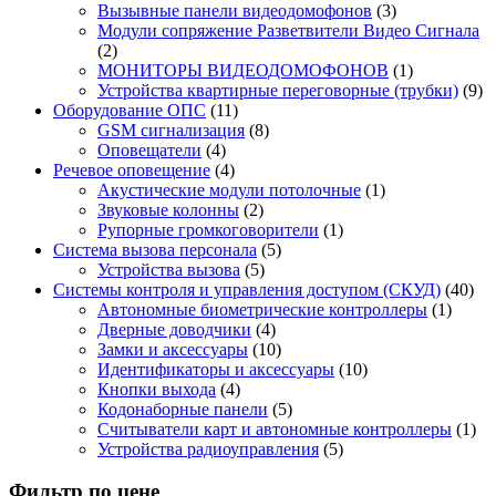
Вызывные панели видеодомофонов
(3)
Модули сопряжение Разветвители Видео Сигнала
(2)
МОНИТОРЫ ВИДЕОДОМОФОНОВ
(1)
Устройства квартирные переговорные (трубки)
(9)
Оборудование ОПС
(11)
GSM сигнализация
(8)
Оповещатели
(4)
Речевое оповещение
(4)
Акустические модули потолочные
(1)
Звуковые колонны
(2)
Рупорные громкоговорители
(1)
Система вызова персонала
(5)
Устройства вызова
(5)
Системы контроля и управления доступом (СКУД)
(40)
Автономные биометрические контроллеры
(1)
Дверные доводчики
(4)
Замки и аксессуары
(10)
Идентификаторы и аксессуары
(10)
Кнопки выхода
(4)
Кодонаборные панели
(5)
Считыватели карт и автономные контроллеры
(1)
Устройства радиоуправления
(5)
Фильтр по цене