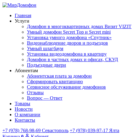
Главная
Услуги
Домофон в многоквартирных домах Визит VIZIT
Умный домофон Secret Top и Secret mini
Установка умного домофона «Спутник»
Видеонаблюдение дворов и подъездов
Умный шлагбаум
Установка видеодомофона в квартиру
Домофон в частных домах и офисах, СКУД
Подъездные двери
Абонентам
Абонентская плата за домофон
Сформировать квитанцию
Сервисное обслуживание домофонов
Отзывы
Вопрос — Ответ
Товары
Новости
О компании
Контакты
+7 (978) 768-98-69
Севастополь
+7 (978) 039-97-17
Ялта
Корзина
0
Кабинет